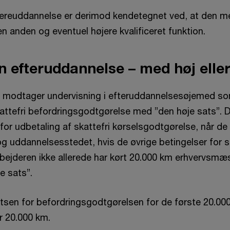
idereuddannelse er derimod kendetegnet ved, at den m
 en anden og eventuel højere kvalificeret funktion.
en efteruddannelse – med høj elle
 modtager undervisning i efteruddannelsesøjemed som
attefri befordringsgodtgørelse med ”den høje sats”. D
 for udbetaling af skattefri kørselsgodtgørelse, når de 
g uddannelsesstedet, hvis de øvrige betingelser for s
ejderen ikke allerede har kørt 20.000 km erhvervsmæss
e sats”.
tsen for befordringsgodt­gørelsen for de første 20.000
er 20.000 km.