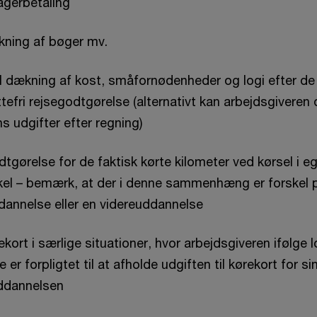
agerbetaling
ækning af bøger mv.
l dækning af kost, småfornødenheder og logi efter de
ttefri rejsegodtgørelse (alternativt kan arbejdsgivere
 udgifter efter regning)
gørelse for de faktisk kørte kilometer ved kørsel i ege
el – bemærk, at der i denne sammenhæng er forskel på
dannelse eller en videreuddannelse
rekort i særlige situationer, hvor arbejdsgiveren ifølge l
er forpligtet til at afholde udgiften til kørekort for 
ddannelsen