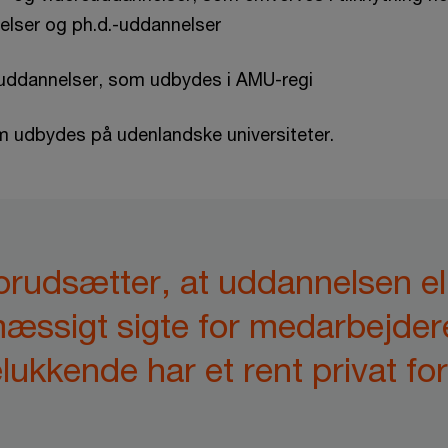
lser og ph.d.-uddannelser
 uddannelser, som udbydes i AMU-regi
m udbydes på udenlandske universiteter.
orudsætter, at uddannelsen el
æssigt sigte for medarbejdere
ukkende har et rent privat fo