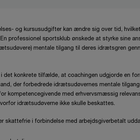
es- og kursusudgifter kan ændre sig over tid, hvilket
. En professionel sportsklub ønskede at styrke sine an
drætsudøvere) mentale tilgang til deres idrætsgren ge
i det konkrete tilfælde, at coachingen udgjorde en fo
stand, der forbedrede idrætsudøvernes mentale tilgan
t for kompetencegivende med erhvervsmæssig relevans
vorfor idrætsudøverne ikke skulle beskattes.
r skattefrie i forbindelse med arbejdsgiverbetalt udd