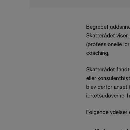
Begrebet uddannels
Skatterådet viser
(professionelle i
coaching.
Skatterådet fandt 
eller konsulentbi
blev derfor anse
idrætsudøverne, h
Følgende ydelser e