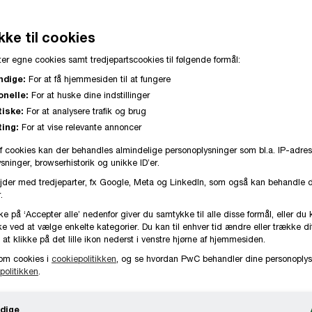
ke til cookies
er egne cookies samt tredjepartscookies til følgende formål:
er en medarbejders udgifter til grund-, efter-
ndige:
For at få hjemmesiden til at fungere
onelle:
For at huske dine indstillinger
arbejderen. Skattefriheden gælder først og f
tiske:
For at analysere trafik og brug
er af bestyrelser, nævn og råd mv. Herudov
ing:
For at vise relevante annoncer
e, som ønsker at påbegynde en egentlig udda
f cookies kan der behandles almindelige personoplysninger som bl.a. IP-adres
ninger, browserhistorik og unikke ID’er.
ssistance til jobsøgning mv., når aftale hero
jder med tredjeparter, fx Google, Meta og LinkedIn, som også kan behandle 
.
ke på ‘Accepter alle’ nedenfor giver du samtykke til alle disse formål, eller du 
e ved at vælge enkelte kategorier. Du kan til enhver tid ændre eller trække d
 at klikke på det lille ikon nederst i venstre hjørne af hjemmesiden.
om cookies i
cookiepolitikken
, og se hvordan PwC behandler dine personoplys
rudsætter, at uddannelsen eller kurset mv. har et erh
politikken
.
 og at kurset dermed ikke udelukkende har et rent pri
dige