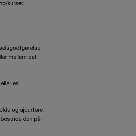
ng/kurser.
ørselsgodtgørelse
ler mellem det
eller en
olde og ajourføre
 bestride den på­