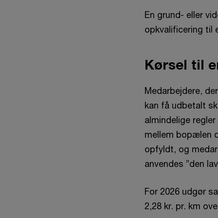
En grund- eller v
opkvalificering til
Kørsel til 
Medarbejdere, der
kan få udbetalt sk
almindelige regler
mellem bo­pælen o
opfyldt, og medarb
anvendes ”den lav
For 2026 udgør sa
2,28 kr. pr. km ov