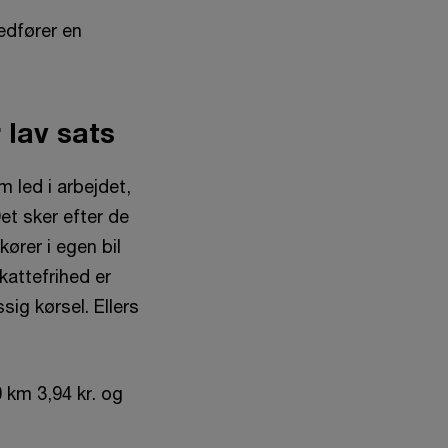
edfører en
r lav sats
 led i arbejdet,
et sker efter de
kører i egen bil
kattefrihed er
ig kørsel. Ellers
 km 3,94 kr. og