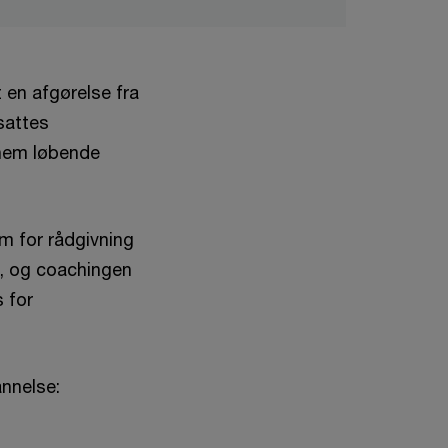
 en afgørelse fra
sattes
nnem løbende
rm for rådgivning
g, og coachingen
 for
annelse: