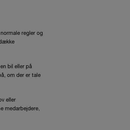
 normale regler og
n dække
n bil eller på
, om der er tale
ov eller
sine medarbejdere,