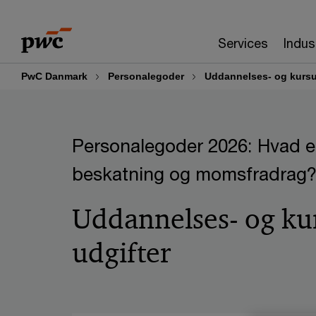
Skip
Skip
to
to
Services
Indus
content
footer
PwC Danmark
Personalegoder
Uddannelses- og kursu
Personalegoder 2026: Hvad er
beskatning og momsfradrag
Uddannelses- og ku
udgifter