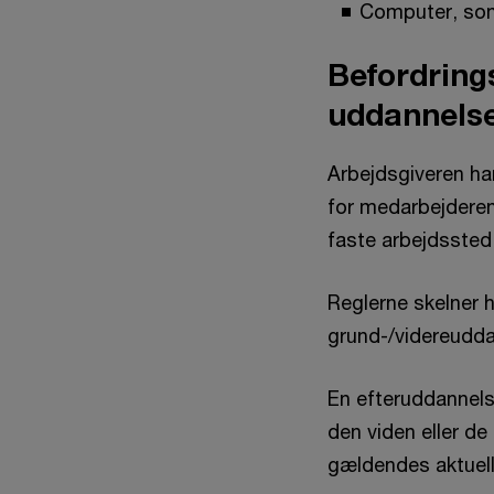
Computer, som b
Befordrings
uddannels
Arbejdsgiveren har
for medarbejdere
faste arbejdssted
Reglerne skelner h
grund-/videreudda
En efteruddannelse
den viden eller de
gældendes aktuell