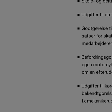
Skole- og delt
Udgifter til d
Godtgørelse ti
satser for ska
medarbejderens
Befordringsgodt
egen motorcyk
om en efterud
Udgifter til kø
bekendtgørelse 
fx mekanikeru