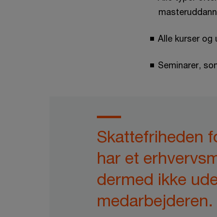
masteruddanne
Alle kurser og
Seminarer, so
Skattefriheden f
har et erhvervsm
dermed ikke udel
medarbejderen.