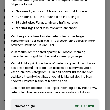
følgende formål:
Hvis arbejdsgiveren afholder udgifter til
Nødvendige:
For at få hjemmesiden til at fungere
vaccination af medarbejderne, falder
Funktionelle:
For at huske dine indstillinger
udgifterne ind under bagatelgrænsen for
Statistiske:
For at analysere trafik og brug
Marketing:
For at vise relevante annoncer
arbejdsrelaterede goder på 7.600 kr.
(2026), såfremt vaccinationen skyldes, at
Ved brug af cookies kan der behandles almindelige
personoplysninger som bl.a. IP-adresser, enhedsoplysninger,
nøglemedarbejdere vanskeligt kan
browserhistorik og unikke ID’er.
undværes under en
Vi samarbejder med tredjeparter, fx Google, Meta og
spidsbelastningsperiode. Hvorvidt en
LinkedIn, som også kan behandle dine oplysninger.
medarbejder kan undværes under en
Ved at klikke på ‘Accepter alle’ nedenfor giver du samtykke til
spidsbelastningsperiode, er en individuel
alle disse formål, eller du kan tilpasse dit samtykke ved at
vælge enkelte kategorier. Du kan til enhver tid ændre eller
vurdering.
trække dit samtykke tilbage ved at klikke på det lille ikon
nederst i venstre hjørne af hjemmesiden.
Læs mere om cookies i
cookiepolitikken
, og se hvordan PwC
behandler dine personoplysninger i
persondatapolitikken
.
Det samme gælder for vaccinationer i for­bindelse
med arbejdsmæssige rejser til
Altid aktive
Nødvendige
udlandet.