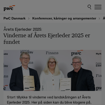
Skip
Skip
to
to
content
footer
PwC Danmark
Konferencer, kåringer og arrangementer
Å
Årets Ejerleder 2025:
Vinderne af Årets Ejerleder 2025 er
fundet
Stort tillykke til vinderne ved landskåringen af Årets
Ejerleder 2025. Her på siden kan du blive klogere på,