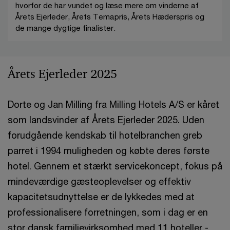
hvorfor de har vundet og læse mere om vinderne af
Årets Ejerleder, Årets Temapris, Årets Hæderspris og
de mange dygtige finalister.
Årets Ejerleder 2025
Dorte og Jan Milling fra Milling Hotels A/S er kåret
som landsvinder af Årets Ejerleder 2025. Uden
forudgående kendskab til hotelbranchen greb
parret i 1994 muligheden og købte deres første
hotel. Gennem et stærkt servicekoncept, fokus på
mindeværdige gæsteoplevelser og effektiv
kapacitetsudnyttelse er de lykkedes med at
professionalisere forretningen, som i dag er en
stor dansk familievirksomhed med 11 hoteller -