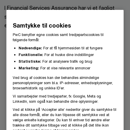
I Financial Services Assurance har vi et fagligt
stærkt og kompetent team med betydelig
Samtykke til cookies
erfaring fra finansielle virksomheder.
PwC benytter egne cookies samt tredjepartscookies til
følgende formål:
Vi har en dyb indsigt i den finansielle
Nødvendige:
For at få hjemmesiden til at fungere
sektor
Funktionelle:
For at huske dine indstillinger
I Financial Services Assurance har vi samlet
Statistiske:
For at analysere trafik og brug
Marketing:
For at vise relevante annoncer
højt specialiserede medarbejdere inden for
Ved brug af cookies kan der behandles almindelige
revision og rådgivning af finansielle
personoplysninger som bl.a. IP-adresser, enhedsoplysninger,
virksomheder. Vi kan derfor løbende sparre
browserhistorik og unikke ID’er.
med hinanden og dermed øge vores
Vi samarbejder med tredjeparter, fx Google, Meta og
LinkedIn, som også kan behandle dine oplysninger.
kompetenceniveau til glæde for vores kunder.
Ved at klikke på ‘Accepter alle’ nedenfor giver du samtykke til
alle disse formål, eller du kan tilpasse dit samtykke ved at
vælge enkelte kategorier. Du kan til enhver tid ændre eller
Vi leverer høj kvalitet
trække dit samtykke tilbage ved at klikke på det lille ikon
Vi anvender det PwC Globale revisionsværktøj