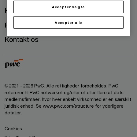
Accepter valgte
Kontorer
Accepter alle
Presse
Kontakt os
© 2021 - 2026 PwC. Alle rettigheder forbeholdes. PwC
refererer til PwC netværket og/eller et eller flere af dets
medlemsfirmaer, hvor hver enkelt virksomhed er en særskilt
juridisk enhed. Se www.pwc.com/structure for yderligere
detaljer.
Cookies