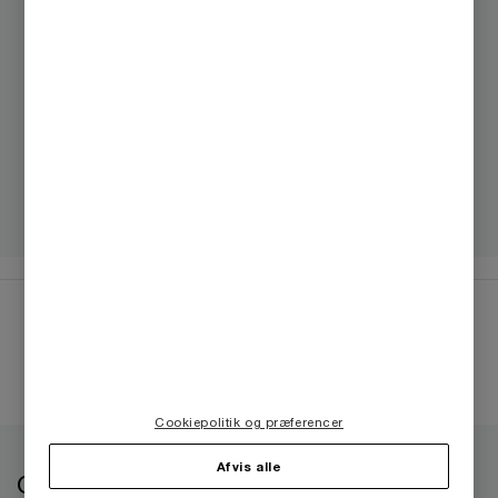
Michael Clement
Partner, Risk Assurance, København,
PwC Denmark
3038 0436
E-mail
Følg PwC
Cookiepolitik og præferencer
Afvis alle
Om os