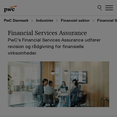
Skip
Skip
to
to
content
footer
PwC Danmark
Industrier
Finansiel sektor
Financial 
Financial Services Assurance
PwC's Financial Services Assurance udfører
revision og rådgivning for finansielle
virksomheder.