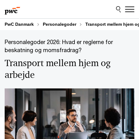
Skip
Skip
to
to
content
footer
PwC Danmark
Personalegoder
Transport mellem hjem o
Personalegoder 2026: Hvad er reglerne for
beskatning og momsfradrag?
Transport mellem hjem og
arbejde