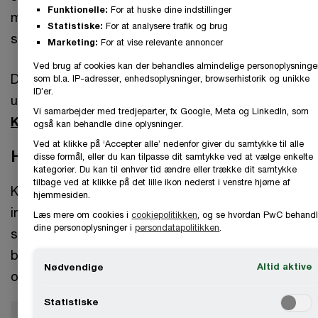
Funktionelle:
For at huske dine indstillinger
med opgørelse af skatteudgiften og
Statistiske:
For at analysere trafik og brug
selskabsskatten.
Marketing:
For at vise relevante annoncer
Ved brug af cookies kan der behandles almindelige personoplysninge
Deltag på et samlet forløb og få det fulde
som bl.a. IP-adresser, enhedsoplysninger, browserhistorik og unikke
ID’er.
udbytte
.
Læs mere og tilmeld dig kurset
Vi samarbejder med tredjeparter, fx Google, Meta og LinkedIn, som
Koncernskat.
også kan behandle dine oplysninger.
Ved at klikke på ‘Accepter alle’ nedenfor giver du samtykke til alle
Hvem henvender kurset sig til?
disse formål, eller du kan tilpasse dit samtykke ved at vælge enkelte
kategorier. Du kan til enhver tid ændre eller trække dit samtykke
tilbage ved at klikke på det lille ikon nederst i venstre hjørne af
Kurset henvender sig til medarbejdere, som er
hjemmesiden.
involveret i, eller har ansvar for, virksomhedens
Læs mere om cookies i
cookiepolitikken
, og se hvordan PwC behandl
dine personoplysninger i
persondatapolitikken
.
skatteregnskab. Du har en regnskabsmæssig
baggrund, og ønsker at udbygge din viden
Altid aktive
Nødvendige
om
selskabsskat
.
Statistiske