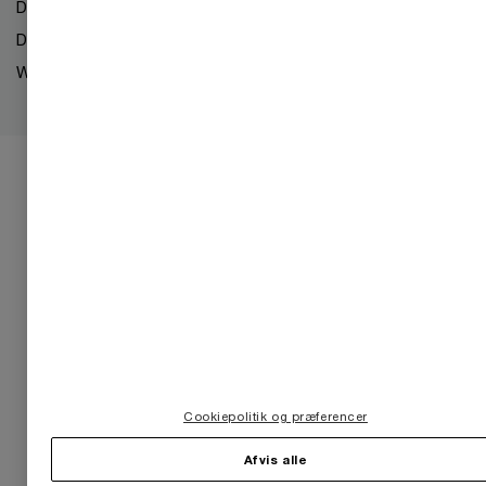
Dataetik
Disclaimer
Whistleblower
Cookiepolitik og præferencer
Afvis alle