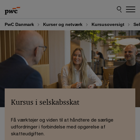
Skip
Skip
to
to
content
footer
PwC Danmark
Kurser og netværk
Kursusoversigt
Se
Kursus i selskabsskat
Få værktøjer og viden til at håndtere de særlige
udfordringer i forbindelse med opgørelse af
skatteudgiften.