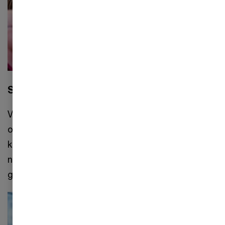
Styrk din karriere
Vores mål hos PwC's Academy er at støtte op
om din faglige udvikling. Med vores tilbud af
kompetenceudviklende kurser, workshops og
netværk bidrager vi til at styrke din karriere og
gøre dig mere effektiv og kompetent i dit arbejde.