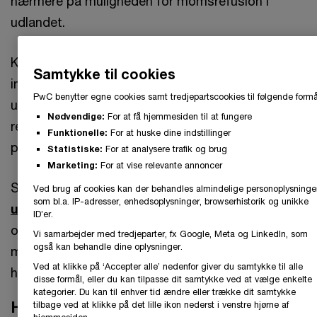
nærmere på muligheden for momsrefusion i
udlandet.
Kurset har desuden fokus på særlige
Samtykke til cookies
indberetningsforpligtelser i forhold til køb fra
PwC benytter egne cookies samt tredjepartscookies til følgende formå
udlandet, og der gives endvidere et overblik over
Nødvendige:
For at få hjemmesiden til at fungere
reglerne om viderefakturering af udgifter og
Funktionelle:
For at huske dine indstillinger
potentielle problemer i forhold til udlæg.
Statistiske:
For at analysere trafik og brug
Marketing:
For at vise relevante annoncer
Sammen med kurset
Moms ved handel med
Ved brug af cookies kan der behandles almindelige personoplysninge
som bl.a. IP-adresser, enhedsoplysninger, browserhistorik og unikke
udlandet
får kursusdeltageren et samlet overblik
ID’er.
over de problemstillinger, som virksomheder kan
Vi samarbejder med tredjeparter, fx Google, Meta og LinkedIn, som
også kan behandle dine oplysninger.
møde i forskellige købs- og salgssituationer,
Ved at klikke på ‘Accepter alle’ nedenfor giver du samtykke til alle
herunder i forbindelse med handel med udlandet.
disse formål, eller du kan tilpasse dit samtykke ved at vælge enkelte
kategorier. Du kan til enhver tid ændre eller trække dit samtykke
Hvem henvender kurset sig til?
tilbage ved at klikke på det lille ikon nederst i venstre hjørne af