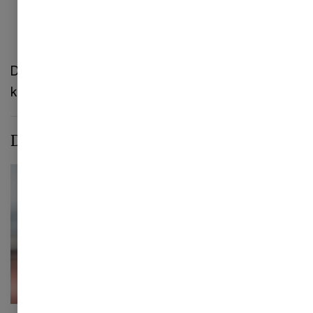
Godtgørelse af el- og vandafgift.
Du vil modtage præsentationer og materialer før
kurset.
Dine fagansvarlige på kurset
Joan Faurskov Cordtz
Partner, leder af
afgifter og told,
København, PwC
Denmark