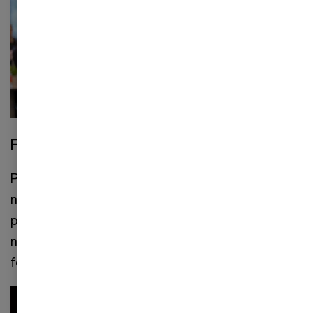
Få den nyeste viden
På vores kurser bliver du opdateret med de
nyeste tendenser og ekspertviden med en
praktisk vinkel, og du vil få mulighed for
networking med andre interessante profiler inden
for dit faglige område.