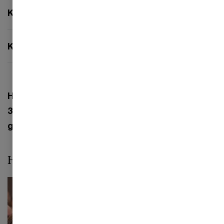
Kan vi få mængderabat?
Kan kurset blive afholdt hos os?
Har du andre spørgsmål, så kontakt os på
3945 3535 eller tjek vores
generelle
informationsside
.
Hvorfor skal du vælge PwC's Academy?