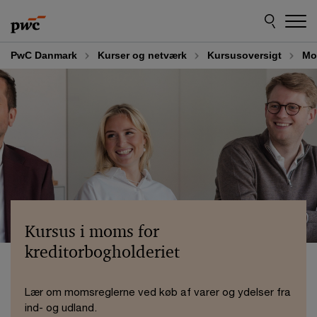
Skip
Skip
to
to
content
footer
PwC Danmark
Kurser og netværk
Kursusoversigt
Mo
Kursus i moms for
kreditorbogholderiet
Lær om momsreglerne ved køb af varer og ydelser fra
ind- og udland.