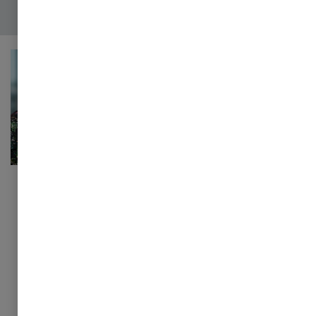
Kontakt PwC's Academy
Vi sidder klar til at hjælpe dig
Har du spørgsmål til vores kurser, eller har din
virksomhed behov for et skræddersyet
kompetenceudviklingsforløb?