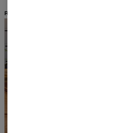
Relaterede kurser
Skandinavisk moms
Få indgående kendskab til momsreglerne ved handel
med udlandet, herunder hvordan du skal håndtere
grænseoverskridende køb/salg af varer og ydelser fra
et skandinavisk perspektiv.