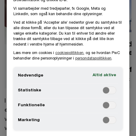
Vi samarbejder med tredjeparter, fx Google, Meta og
LinkedIn, som også kan behandle dine oplysninger.
Ved at klikke på ‘Accepter alle’ nedenfor giver du samtykke til
alle disse formål, eller du kan tilpasse dit samtykke ved at
vælge enkelte kategorier. Du kan til enhver tid ændre eller
trække dit samtykke tilbage ved at klikke på det lille ikon
Beregn di
nederst i venstre hjørne af hjemmesiden.
godtgørel
Læs mere om cookies i
cookiepolitikken
, og se hvordan PwC
Afgiftsvejledningen
behandler dine personoplysninger i
persondatapolitikken
.
el- og
I Afgiftsvejledningen kan du
vandafgift
læse om de gældende regler i
Altid aktive
Nødvendige
Danmark.
Hent regneark til
Statistiske
I Danmark er der afgift på en række
Funktionelle
energiprodukter, der bruges både i mindre
virksomheder og til produktion mv. i større
Marketing
virksomheder. Der er tale om fx elektricitet, vand,