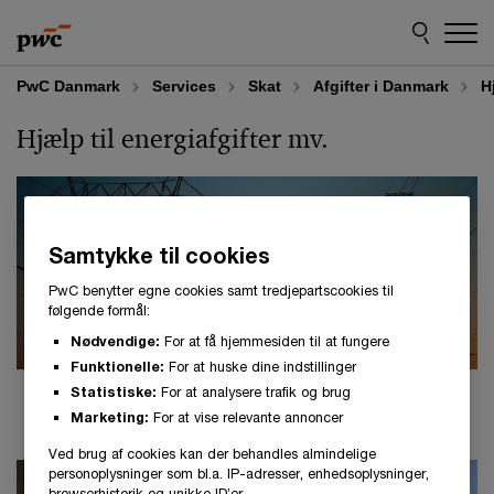
Skip
Skip
to
to
content
footer
PwC Danmark
Services
Skat
Afgifter i Danmark
H
Hjælp til energiafgifter mv.
Samtykke til cookies
PwC benytter egne cookies samt tredjepartscookies til
følgende formål:
Nødvendige:
For at få hjemmesiden til at fungere
Funktionelle:
For at huske dine indstillinger
Statistiske:
For at analysere trafik og brug
Marketing:
For at vise relevante annoncer
- 2 items
Ved brug af cookies kan der behandles almindelige
personoplysninger som bl.a. IP-adresser, enhedsoplysninger,
browserhistorik og unikke ID’er.